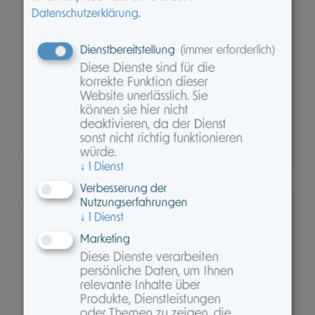
.
Datenschutzerklärung
Kampagne zur professionellen
Ruhestandsplanung, 30 Jahre Kontinuität am
deutschen Markt und die Fortsetzung unserer
Dienstbereitstellung
(immer erforderlich)
Webinar‑Reihe. Alle Inhalte sind auf Ihre
Diese Dienste sind für die
Beratungspraxis ausgerichtet – kompakt,…
korrekte Funktion dieser
Website unerlässlich. Sie
können sie hier nicht
Weiterlesen
deaktivieren, da der Dienst
sonst nicht richtig funktionieren
würde.
Am 31. Juli 2026
↓
1
Dienst
Verbesserung der
Nutzungserfahrungen
↓
1
Dienst
Marketing
Diese Dienste verarbeiten
persönliche Daten, um Ihnen
relevante Inhalte über
Produkte, Dienstleistungen
oder Themen zu zeigen, die