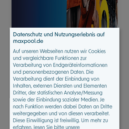
Datenschutz und Nutzungserlebnis auf
maxpool.de
Auf unseren Webseiten nutzen wir Cookies
und vergleichbare Funktionen zur
Verarbeitung von Endgeräteinformationen
und personenbezogenen Daten. Die
Verarbeitung dient der Einbindung von
Branche
Inhalten, externen Diensten und Elementen
Dritter, der statistischen Analyse/Messung
Ihre Themen – unsere Kampagne 2026,
sowie der Einbindung sozialer Medien. Je
30 Jahre Standard Life und
nach Funktion werden dabei Daten an Dritte
Ruhestands‑Webinar
weitergegeben und von diesen verarbeitet.
Diese Einwilligung ist freiwillig.
Um mehr zu
Standard Life startet mit klaren Impulsen in die
erfahren, lesen Sie bitte unsere
zweite Jahreshälfte 2026: eine fokussierte