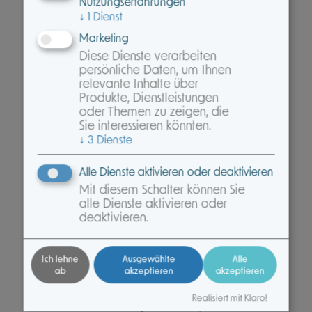
Nutzungserfahrungen
Tarifliche Pauschalerstattung wahlweise als
↓
1
Dienst
Beitragsrückerstattung oder Beitragsstundung
Marketing
– zusätzlich zur erfolgsabhängigen BRE und
Diese Dienste verarbeiten
zum Gesundheitsrabatt
persönliche Daten, um Ihnen
Erweiterte Vorsorgeleistungen über den
relevante Inhalte über
gesetzlichen Rahmen hinaus bis zu 250 EUR
Produkte, Dienstleistungen
jährlich
oder Themen zu zeigen, die
Sie interessieren könnten.
Keine Zahnstaffel sowie Verzicht auf ein Preis-
↓
3
Dienste
und Leistungsverzeichnis
Heilmittel ohne Begrenzung auf die
Alle Dienste aktivieren oder deaktivieren
Höchstsätze der BBhV inklusive
Mit diesem Schalter können Sie
Beihilfekürzungen
alle Dienste aktivieren oder
deaktivieren.
…und vieles mehr…
Ich freue mich, Sie in einem der kommenden
Ich lehne
Ausgewählte
Alle
Webinare zum Thema „Mission Beamte“
ab
akzeptieren
akzeptieren
begrüßen zu dürfen.
Realisiert mit Klaro!
Sollten Sie vorab Fragen haben,schauen Sie