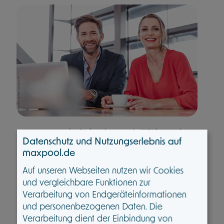
Beamte sind eine besonders lohnende
Datenschutz und Nutzungserlebnis auf
Zielgruppe: Sie verfügen über ein
maxpool.de
vergleichsweise hohes und stabiles
Auf unseren Webseiten nutzen wir Cookies
Einkommen und zeigen sich nach wie
und vergleichbare Funktionen zur
vor sehr loyal gegenüber dem Makler.
Verarbeitung von Endgeräteinformationen
Gleichzeitig sind Beamte anspruchsvoll.
und personenbezogenen Daten. Die
Sie erwarten exzellenten Service, hohe
Verarbeitung dient der Einbindung von
Fachkompetenz und leistungsstarke