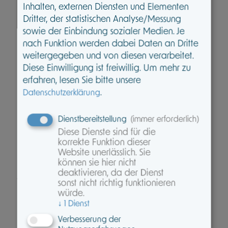
Inhalten, externen Diensten und Elementen
Produkte.
Dritter, der statistischen Analyse/Messung
Genau hier setzt die HanseMerkur an –
sowie der Einbindung sozialer Medien. Je
mit ihren neuen Top-
nach Funktion werden dabei Daten an Dritte
Versicherungsprodukten speziell für
weitergegeben und von diesen verarbeitet.
Beamte.
Diese Einwilligung ist freiwillig.
Um mehr zu
Die neuen Tarife Be Fit Best und Be Fit
erfahren, lesen Sie bitte unsere
Best S wurden bereits jetzt mit
.
Datenschutzerklärung
Bestnoten ausgezeichnet.
Dienstbereitstellung
(immer erforderlich)
Die Highlights von Be Fit Best und
Diese Dienste sind für die
korrekte Funktion dieser
Be Fit Best S auf einen Blick:
Website unerlässlich. Sie
können sie hier nicht
Premium-Leistungen in allen Bereichen –
deaktivieren, da der Dienst
deutlich über dem Marktdurchschnitt,
sonst nicht richtig funktionieren
insbesondere:
würde.
↓
1
Dienst
Leistungen über die Höchstsätze der GOÄ
Verbesserung der
und GOZ