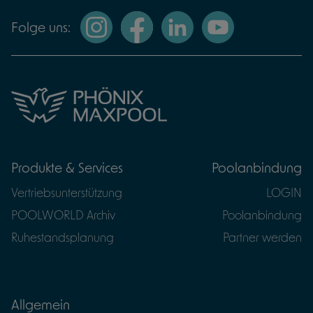
Linkverweis zu Instagr
Linkverweis zu Faceboo
Linkverweis zu LinkedIn
Linkverweis zu YouTube
Folge uns:
Produkte & Services
Poolanbindung
Vertriebsunterstützung
LOGIN
POOLWORLD Archiv
Poolanbindung
Ruhestandsplanung
Partner werden
Allgemein