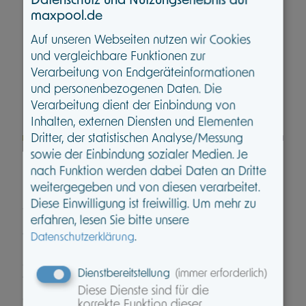
einfach,
maxpool.de
in eine nachhaltige Zukunft zu
Auf unseren Webseiten nutzen wir Cookies
und vergleichbare Funktionen zur
investieren.
Verarbeitung von Endgeräteinformationen
und personenbezogenen Daten. Die
Verarbeitung dient der Einbindung von
Inhalten, externen Diensten und Elementen
Dritter, der statistischen Analyse/Messung
sowie der Einbindung sozialer Medien. Je
nach Funktion werden dabei Daten an Dritte
NICHTSTUN IST KEINE OPTION
weitergegeben und von diesen verarbeitet.
Diese Einwilligung ist freiwillig.
Um mehr zu
Wir haben im Grundsatz alle den gleichen
erfahren, lesen Sie bitte unsere
Ansporn, das gleiche Ziel: unsere Kunden
.
Datenschutzerklärung
bestmöglich zu beraten, und das mit einem
geringen, rechtskonformen
Dienstbereitstellung
(immer erforderlich)
Verwaltungsaufwand. Manchmal lassen die
Diese Dienste sind für die
gesetzlichen Vorschriften aber nur bedingt eine
korrekte Funktion dieser