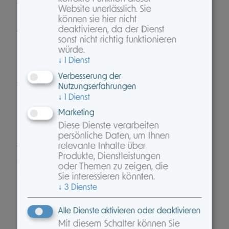
Vereinfachung zu, oder es ist schwer, die
Website unerlässlich. Sie
können sie hier nicht
richtigen Formulare für sich zu finden. Denken
deaktivieren, da der Dienst
wir nur mal an die Zeit zurück, als die Pflicht zu
sonst nicht richtig funktionieren
Beratungsprotokollen eingeführt wurde. Die
würde.
Medien berichteten von großen
↓
1
Dienst
Haftungsrisiken, die Unsicherheit ging umher,
Verbesserung der
welche Protokolle wirklich rechtskonform sind.
Nutzungserfahrungen
Hier waren wir als Pool gefragt, Sie zu
↓
1
Dienst
unterstützen und Ihnen schnellstmöglichst eine
Marketing
Lösung an die Hand zu geben, die verständlich
Diese Dienste verarbeiten
ist und in Ihren Beratungsalltag leicht integriert
persönliche Daten, um Ihnen
relevante Inhalte über
werden kann. Wir haben Sie beraten und tun
Produkte, Dienstleistungen
es heute noch, wenn Partner den Schritt in die
oder Themen zu zeigen, die
Selbstständigkeit wagen.
Sie interessieren könnten.
↓
3
Dienste
Das zeigt uns auch, wie viel Vertrauen Sie in
unsere Arbeit haben. Und dieses Vertrauen ist
Alle Dienste aktivieren oder deaktivieren
der Grund, warum wir weiter fest davon
Mit diesem Schalter können Sie
überzeugt sind, dass wir die Transformation in