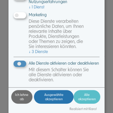
Nutzungserfahrungen
Kundinnen und Kunden
↓
1
Dienst
Der gesundheitsservice360° ist ein zusätzlicher
Marketing
Service – exklusiv und kostenlos für alle privat
Diese Dienste verarbeiten
Krankenvollversicherten von AXA und der DBV.
persönliche Daten, um Ihnen
relevante Inhalte über
Mit dem gesundheitsservice360° gehen wir
Produkte, Dienstleistungen
über den reinen Versicherungsschutz hinaus und
oder Themen zu zeigen, die
Sie interessieren könnten.
das bedeutet echte Vorteile:
↓
3
Dienste
Qualifizierte Unterstützung von Prävention bis
Therapie
Alle Dienste aktivieren oder deaktivieren
Zugang zu Expertenwissen
Mit diesem Schalter können Sie
Schnelle Versorgung über unsere Netzwerke
alle Dienste aktivieren oder
deaktivieren.
24/7 über das Gesundheitstelefon erreichbar
Exklusive Vorteile
66 kostenfreie Services analog & digital
Ich lehne
Ausgewählte
Alle
ab
akzeptieren
akzeptieren
für u.a. Herzgesundheit, Krebsdiagnosen und
Frauengesundheit
Realisiert mit Klaro!