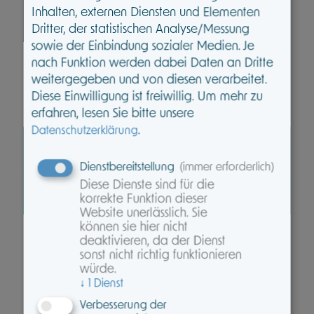
Behandlungsmethoden und wertvolle
Inhalten, externen Diensten und Elementen
Leistungen in der Vorsorge.
Dritter, der statistischen Analyse/Messung
sowie der Einbindung sozialer Medien. Je
nach Funktion werden dabei Daten an Dritte
weitergegeben und von diesen verarbeitet.
Diese Einwilligung ist freiwillig.
Um mehr zu
erfahren, lesen Sie bitte unsere
.
Datenschutzerklärung
Dienstbereitstellung
(immer erforderlich)
Diese Dienste sind für die
korrekte Funktion dieser
Website unerlässlich. Sie
können sie hier nicht
deaktivieren, da der Dienst
sonst nicht richtig funktionieren
gesundheitsservice360
°
würde.
↓
1
Dienst
Verbesserung der
Der persönliche Gesundheitsbegleiter für Ihre