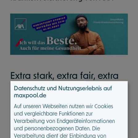
Extra stark, extra fair, extra
flexibel
Datenschutz und Nutzungserlebnis auf
maxpool.de
Auf unseren Webseiten nutzen wir Cookies
Mit GesundExtra wird auf starken Schutz
und vergleichbare Funktionen zur
gesetzt, denn gesund sein und bleiben fängt
Verarbeitung von Endgeräteinformationen
mit der passenden Absicherung an.
und personenbezogenen Daten. Die
GesundExtra bietet modernste
Verarbeitung dient der Einbindung von