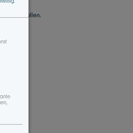
willig.
 machen wollen.
enst
vante
gen,