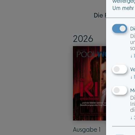
weitergeg
Um mehr z
Die
POOLWORLD 
Di
Di
2026
un
so
↓
1
Ve
↓
1
Ma
Di
In
di
↓
Ausgabe 1