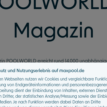
OOLWORL
Magazin
zin POOLWORLD erreicht rund 14.000 unabhängige
kler und erscheint dreimal im Jahr. Jede Ausgabe
utz und Nutzungserlebnis auf maxpool.de
licke in Produkt- und Servicehighlights von MAXPOOL
en Webseiten nutzen wir Cookies und vergleichbare Funkti
aktueller Branchentrends und praxisnahe Vertriebst
tung von Endgeräteinformationen und personenbezogenen
Sparten.
beitung dient der Einbindung von Inhalten, externen Diens
 Dritter, der statistischen Analyse/Messung sowie der Einb
aus erhalten Sie fundierte Hintergrundinformatione
Medien. Je nach Funktion werden dabei Daten an Dritte
ente für Ihre Beratung – damit Sie Ihre Kunden no