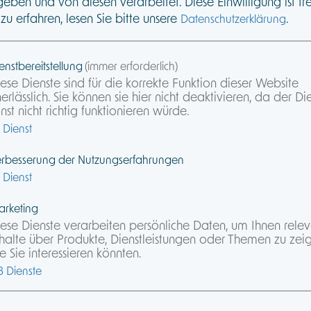
eben und von diesen verarbeitet. Diese Einwilligung ist frei
überzeugen und erfolgreich abschließen können.
u erfahren, lesen Sie bitte unsere
.
Datenschutzerklärung
ist Pflichtlektüre für Makler, die mehr Geschäft
enstbereitstellung
(immer erforderlich)
ese Dienste sind für die korrekte Funktion dieser Website
erlässlich. Sie können sie hier nicht deaktivieren, da der Di
nst nicht richtig funktionieren würde.
Dienst
rbesserung der Nutzungserfahrungen
Dienst
rketing
ese Dienste verarbeiten persönliche Daten, um Ihnen rele
halte über Produkte, Dienstleistungen oder Themen zu zei
e Sie interessieren könnten.
3
Dienste