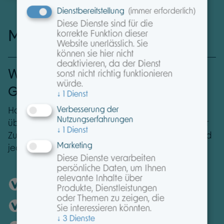
Dienstbereitstellung
(immer erforderlich)
Diese Dienste sind für die
Mehr als nur ein Maklerpool.
korrekte Funktion dieser
Website unerlässlich. Sie
können sie hier nicht
deaktivieren, da der Dienst
Werden auch Sie Teil einer starken
sonst nicht richtig funktionieren
würde.
Gemeinschaft!
↓
1
Dienst
Verbesserung der
Holen Sie sich Ihren kostenlosen Testzugang und
Nutzungserfahrungen
überzeugen Sie sich selbst von den Vorteilen einer
↓
1
Dienst
Zusammenarbeit mit MAXPOOL. Unverbindlich und
Marketing
jederzeit kündbar. Einfach ausprobieren!
Diese Dienste verarbeiten
persönliche Daten, um Ihnen
relevante Inhalte über
Persönliche Erreichbarkeit
Produkte, Dienstleistungen
oder Themen zu zeigen, die
Leistungsservice für alle Sparten
Sie interessieren könnten.
↓
3
Dienste